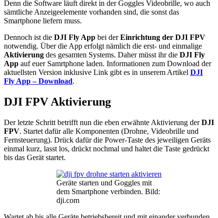
Denn die Software läuft direkt in der Goggles Videobrille, wo auch
sämtliche Anzeigeelemente vorhanden sind, die sonst das
Smartphone liefern muss.
Dennoch ist die
DJI Fly App
bei der
Einrichtung der DJI FPV
notwendig. Über die App erfolgt nämlich die erst- und einmalige
Aktivierung
des gesamten Systems. Daher müsst ihr die
DJI Fly
App
auf euer Samrtphone laden. Informationen zum Download der
aktuellsten Version inklusive Link gibt es in unserem Artikel
DJI
Fly App – Download
.
DJI FPV Aktivierung
Der letzte Schritt betrifft nun die eben erwähnte Aktivierung der
DJI
FPV
. Startet dafür alle Komponenten (Drohne, Videobrille und
Fernsteuerung). Drück dafür die Power-Taste des jeweiligen Geräts
einmal kurz, lasst los, drückt nochmal und haltet die Taste gedrückt
bis das Gerät startet.
Geräte starten und Goggles mit
dem Smartphone verbinden. Bild:
dji.com
Wartet ab bis alle Geräte betriebsbereit und mit einander verbunden