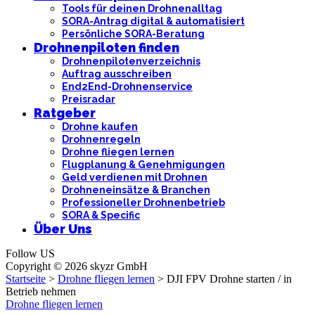
Tools für deinen Drohnenalltag
SORA-Antrag digital & automatisiert
Persönliche SORA-Beratung
Drohnenpiloten finden
Drohnenpilotenverzeichnis
Auftrag ausschreiben
End2End-Drohnenservice
Preisradar
Ratgeber
Drohne kaufen
Drohnenregeln
Drohne fliegen lernen
Flugplanung & Genehmigungen
Geld verdienen mit Drohnen
Drohneneinsätze & Branchen
Professioneller Drohnenbetrieb
SORA & Specific
Über Uns
Follow US
Copyright © 2026 skyzr GmbH
Startseite
>
Drohne fliegen lernen
>
DJI FPV Drohne starten / in
Betrieb nehmen
Drohne fliegen lernen