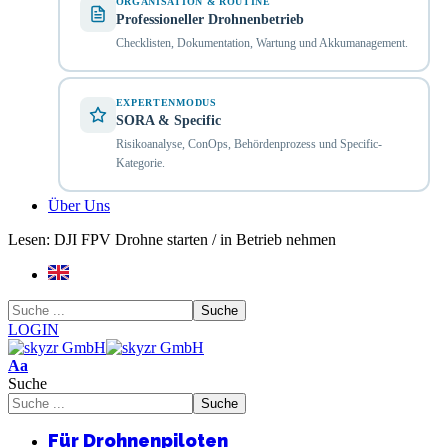
ORGANISATION & ROUTINE
Professioneller Drohnenbetrieb
Checklisten, Dokumentation, Wartung und Akkumanagement.
EXPERTENMODUS
SORA & Specific
Risikoanalyse, ConOps, Behördenprozess und Specific-
Kategorie.
Über Uns
Lesen:
DJI FPV Drohne starten / in Betrieb nehmen
LOGIN
Schriftgrößenanpassung
Aa
Suche
Für Drohnenpiloten