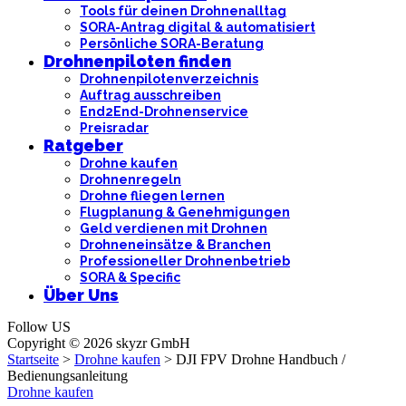
Tools für deinen Drohnenalltag
SORA-Antrag digital & automatisiert
Persönliche SORA-Beratung
Drohnenpiloten finden
Drohnenpilotenverzeichnis
Auftrag ausschreiben
End2End-Drohnenservice
Preisradar
Ratgeber
Drohne kaufen
Drohnenregeln
Drohne fliegen lernen
Flugplanung & Genehmigungen
Geld verdienen mit Drohnen
Drohneneinsätze & Branchen
Professioneller Drohnenbetrieb
SORA & Specific
Über Uns
Follow US
Copyright © 2026 skyzr GmbH
Startseite
>
Drohne kaufen
>
DJI FPV Drohne Handbuch /
Bedienungsanleitung
Drohne kaufen