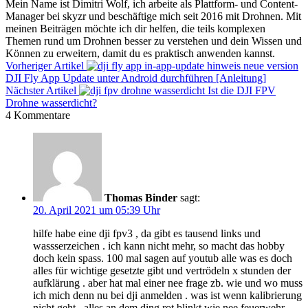
Mein Name ist Dimitri Wolf, ich arbeite als Plattform- und Content-
Manager bei skyzr und beschäftige mich seit 2016 mit Drohnen. Mit
meinen Beiträgen möchte ich dir helfen, die teils komplexen
Themen rund um Drohnen besser zu verstehen und dein Wissen und
Können zu erweitern, damit du es praktisch anwenden kannst.
Vorheriger Artikel
DJI Fly App Update unter Android durchführen [Anleitung]
Nächster Artikel
Ist die DJI FPV
Drohne wasserdicht?
4 Kommentare
Thomas Binder
sagt:
20. April 2021 um 05:39 Uhr
hilfe habe eine dji fpv3 , da gibt es tausend links und
wassserzeichen . ich kann nicht mehr, so macht das hobby
doch kein spass. 100 mal sagen auf youtub alle was es doch
alles für wichtige gesetzte gibt und vertrödeln x stunden der
aufklärung . aber hat mal einer nee frage zb. wie und wo muss
ich mich denn nu bei dji anmelden . was ist wenn kalibrierung
nicht geht , alles an dem ding rot blinkt wie nee feuerwehr .